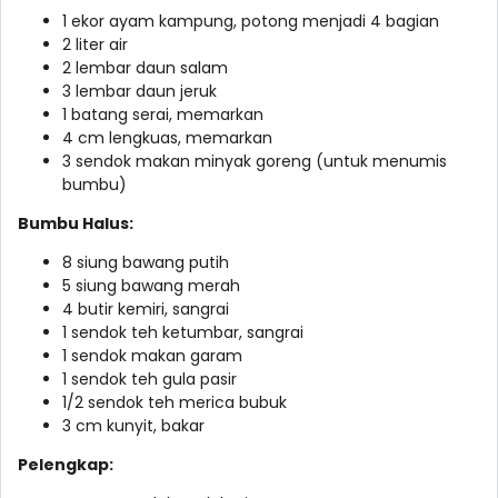
1 ekor ayam kampung, potong menjadi 4 bagian
2 liter air
2 lembar daun salam
3 lembar daun jeruk
1 batang serai, memarkan
4 cm lengkuas, memarkan
3 sendok makan minyak goreng (untuk menumis
bumbu)
Bumbu Halus:
8 siung bawang putih
5 siung bawang merah
4 butir kemiri, sangrai
1 sendok teh ketumbar, sangrai
1 sendok makan garam
1 sendok teh gula pasir
1/2 sendok teh merica bubuk
3 cm kunyit, bakar
Pelengkap: