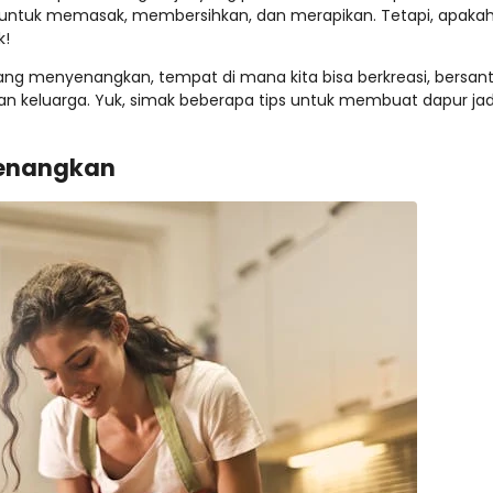
untuk memasak, membersihkan, dan merapikan. Tetapi, apaka
k!
ang menyenangkan, tempat di mana kita bisa berkreasi, bersant
n keluarga. Yuk, simak beberapa tips untuk membuat dapur jad
yenangkan