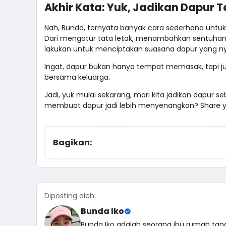
Akhir Kata: Yuk, Jadikan Dapur
Nah, Bunda, ternyata banyak cara sederhana unt
Dari mengatur tata letak, menambahkan sentuhan
lakukan untuk menciptakan suasana dapur yang
Ingat, dapur bukan hanya tempat memasak, tapi ju
bersama keluarga.
Jadi, yuk mulai sekarang, mari kita jadikan dapur s
membuat dapur jadi lebih menyenangkan? Share y
Bagikan:
Diposting oleh:
Bunda Iko
Bunda Iko adalah seorang ibu rumah tang