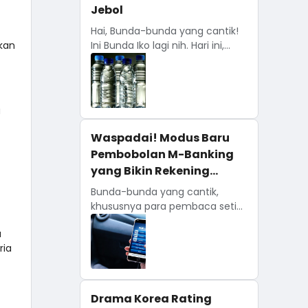
perlu daftar dulu sebelum bisa
Jebol
nikmati BBM subsidi kayak
Pertalite dan Solar. Gimana tuh
Hai, Bunda-bunda yang cantik!
caranya? Yuk, kita bahas
kan
Ini Bunda Iko lagi nih. Hari ini,
bareng-bareng! Kenapa Sih
saya mau ngobrol santai
Harus Daftar MyPertamina? Nah,
tentang sesuatu yang kayaknya
jadi gini Bun. Pemerintah kita tuh
sepele, tapi ternyata bisa bikin
lagi gencar-gencarnya mau…
kita miskin pelan-pelan. Tau
a
nggak apa? Yup, air kemasan!
Khususnya air galon yang sering
Waspadai! Modus Baru
banget kita pake di rumah. Kok
Pembobolan M-Banking
bisa sih? Yuk, kita bahas
yang Bikin Rekening
bareng-bareng! Jujur aja ya,
Terkuras
Bun. Saya sendiri dulu termasuk
Bunda-bunda yang cantik,
yang hobi banget beli air galon.
khususnya para pembaca setia
Tiap minggu, pasti ada aja
blog Bunda Iko, hari ini saya mau
tukang galon yang lewat depan
a
sharing pengalaman yang bikin
rumah, dan saya langsung
ria
deg-degan. Jadi kemarin,
teriak, "Bang, galo…
teman saya hampir kena tipu
modus pembobolan M-Banking!
Untungnya dia cepat sadar. Nah,
Drama Korea Rating
karena kejadian ini, saya jadi