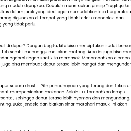
g mudah dijangkau. Cobalah menerapkan prinsip “segitiga ker
kulkas dalam jarak yang ideal agar memudahkan kita bergerak s
arang digunakan di tempat yang tidak terlalu mencolok, dan
 yang tidak perlu.
il di dapur? Dengan begitu, kita bisa menciptakan sudut bersa
 teh sambil menunggu masakan matang. Area ini juga bisa men
kadar ngobrol ringan saat kita memasak. Menambahkan elemen
il juga bisa membuat dapur terasa lebih hangat dan mengunda
ur secara drastis. Pilih pencahayaan yang terang dan fokus u
s saat mempersiapkan makanan. Selain itu, tambahkan lampu
santai, sehingga dapur terasa lebih nyaman dan mengundang.
ing. Buka jendela dan biarkan sinar matahari masuk, ini akan