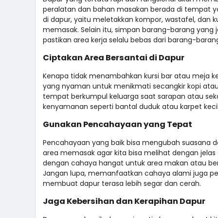
peralatan dan bahan masakan berada di tempat yan
di dapur, yaitu meletakkan kompor, wastafel, dan 
memasak. Selain itu, simpan barang-barang yang j
pastikan area kerja selalu bebas dari barang-barang
Ciptakan Area Bersantai di Dapur
Kenapa tidak menambahkan kursi bar atau meja kec
yang nyaman untuk menikmati secangkir kopi atau
tempat berkumpul keluarga saat sarapan atau se
kenyamanan seperti bantal duduk atau karpet kec
Gunakan Pencahayaan yang Tepat
Pencahayaan yang baik bisa mengubah suasana dap
area memasak agar kita bisa melihat dengan jela
dengan cahaya hangat untuk area makan atau ber
Jangan lupa, memanfaatkan cahaya alami juga pent
membuat dapur terasa lebih segar dan cerah.
Jaga Kebersihan dan Kerapihan Dapur