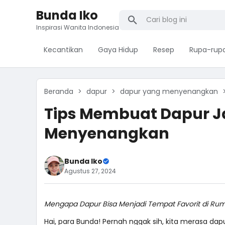
Bunda Iko
Inspirasi Wanita Indonesia
Kecantikan
Gaya Hidup
Resep
Rupa-rup
Beranda
dapur
dapur yang menyenangkan
Tips Membuat Dapur J
Menyenangkan
Bunda Iko
Agustus 27, 2024
Mengapa Dapur Bisa Menjadi Tempat Favorit di Ru
Hai, para Bunda! Pernah nggak sih, kita merasa dap