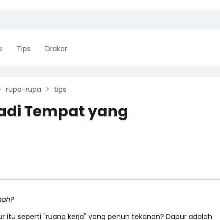
a
Tips
Drakor
rupa-rupa
tips
adi Tempat yang
mah?
ur itu seperti "ruang kerja" yang penuh tekanan? Dapur adalah